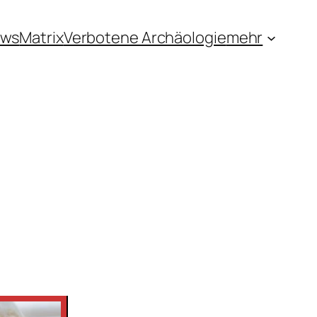
ews
Matrix
Verbotene Archäologie
mehr