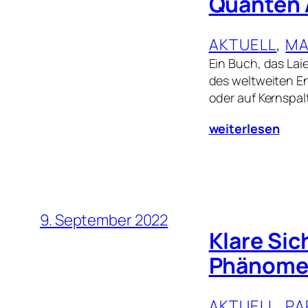
Quanten 
AKTUELL
, 
MA
Ein Buch, das Lai
des weltweiten En
oder auf Kernspa
weiterlesen
9. September 2022
Klare Sic
Phänomen
AKTUELL
, 
PA