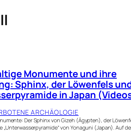
ll
altige Monumente und ihre
g: Sphinx, der Löwenfels und
serpyramide in Japan (Video
RBOTENE ARCHÄOLOGIE
numente: Der Sphinx von Gizeh (Ägypten), der Löwenfel
ie „Unterwasserpyramide“ von Yonaguni (Japan). Auf den