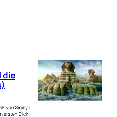
 die
s)
s von Sigiriya
 ersten Blick