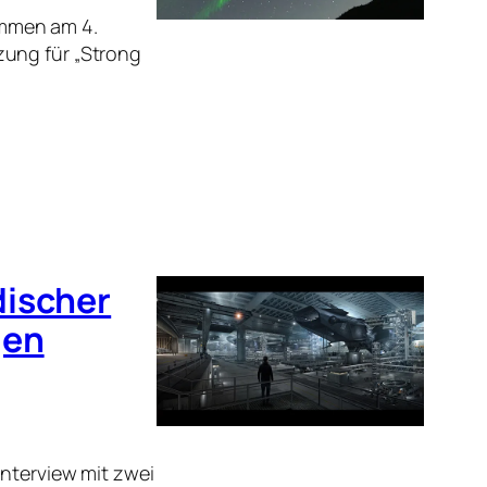
ommen am 4.
zung für „Strong
discher
gen
Interview mit zwei