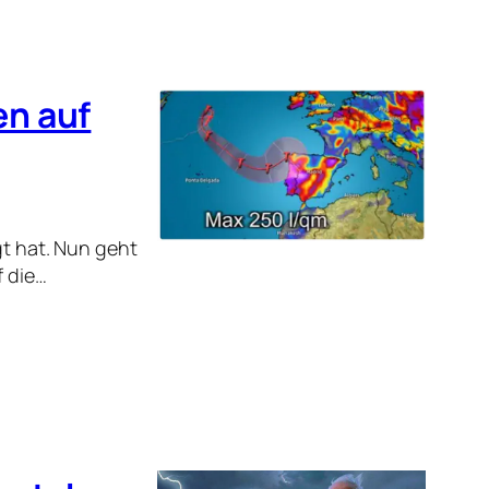
en auf
gt hat. Nun geht
f die…