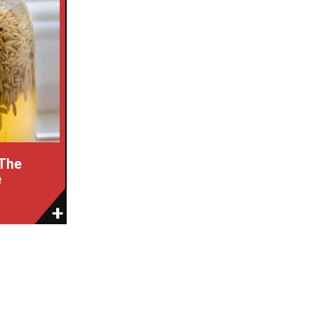
 The
e