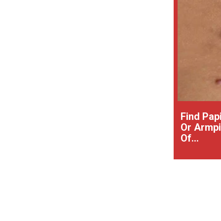
Find Pap
Or Armpit
Of...