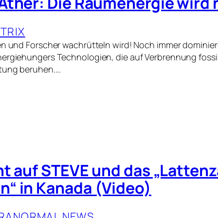
Äther: Die Raumenergie wird 
TRIX
en und Forscher wachrütteln wird! Noch immer dominier
ergiehungers Technologien, die auf Verbrennung fossil
ltung beruhen.…
ht auf STEVE und das „Latten
“ in Kanada (Video)
RANORMAL NEWS