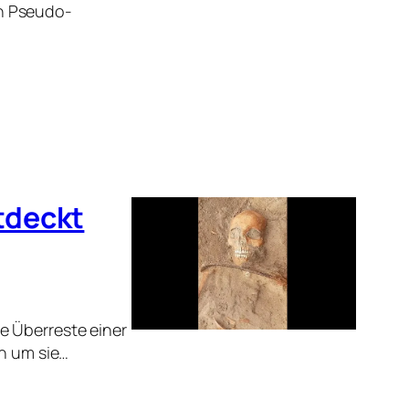
n Pseudo-
tdeckt
e Überreste einer
ch um sie…