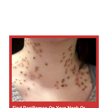
Find Papillomas On Your Neck Or