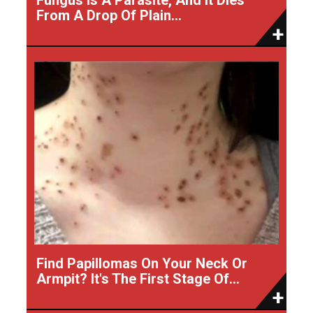
From A Drop Of Plain...
Find Papillomas On Your Neck Or
Armpit? It's The First Stage Of...