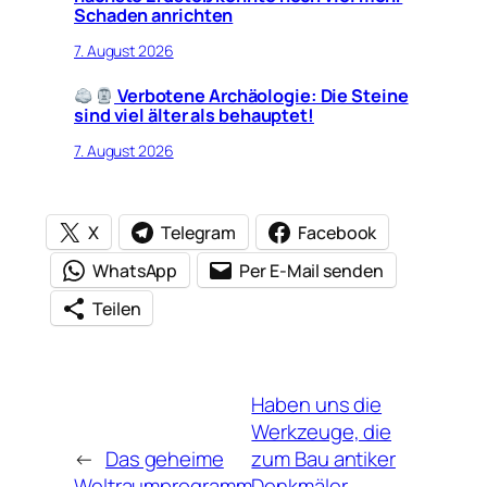
Schaden anrichten
7. August 2026
Verbotene Archäologie: Die Steine
sind viel älter als behauptet!
7. August 2026
X
Telegram
Facebook
WhatsApp
Per E-Mail senden
Teilen
Haben uns die
Werkzeuge, die
←
Das geheime
zum Bau antiker
Weltraumprogramm
Denkmäler