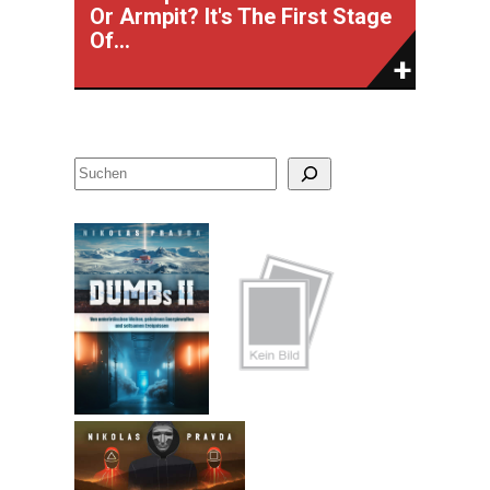
Or Armpit? It's The First Stage
Of...
S
u
c
h
e
n