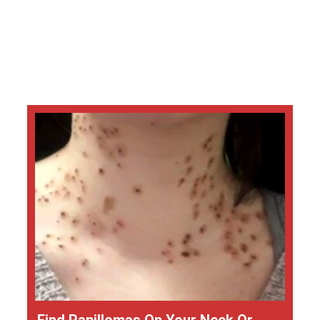
Find Papillomas On Your Neck Or