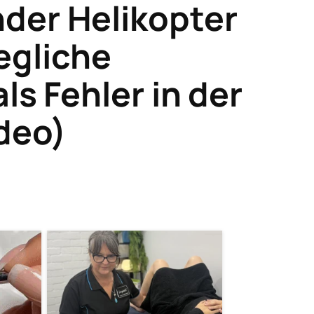
er Helikopter
egliche
als Fehler in der
ideo)