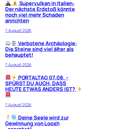
Supervulkan in Italien:
Der nächste Erdstoß könnte
noch viel mehr Schaden
anrichten
7. August 2026
Verbotene Archäologie:
Die Steine sind viel älter als
behauptet!
7. August 2026
PORTALTAG 07.08. –
SPÜRST DU AUCH, DASS
HEUTE ETWAS ANDERS IST?
7. August 2026
Deine Seele wird zur
Gewinnung von Loosh
„geerntet“