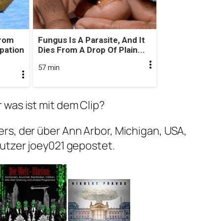
From
Fungus Is A Parasite, And It
ipation
Dies From A Drop Of Plain...
57 min
was ist mit dem Clip?
rs, der über Ann Arbor, Michigan, USA,
utzer joey021 gepostet.