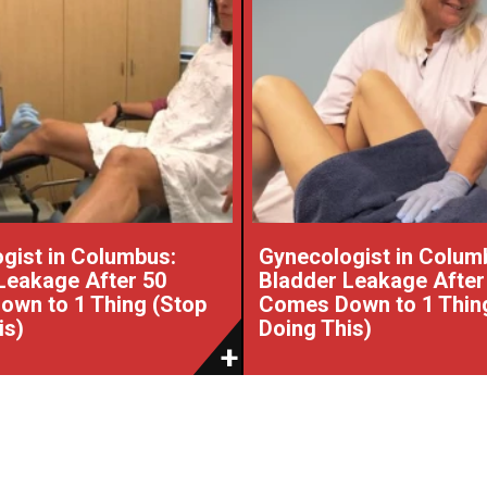
gist in Columbus:
Gynecologist in Colum
Leakage After 50
Bladder Leakage After
wn to 1 Thing (Stop
Comes Down to 1 Thin
is)
Doing This)