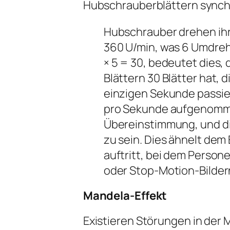
Hubschrauberblättern synch
Hubschrauber drehen ihr
360 U/min, was 6 Umdreh
× 5 = 30, bedeutet dies,
Blättern 30 Blätter hat, 
einzigen Sekunde passier
pro Sekunde aufgenommen
Übereinstimmung, und di
zu sein. Dies ähnelt dem 
auftritt, bei dem Person
oder Stop-Motion-Bilder
Mandela-Effekt
Existieren Störungen in der M