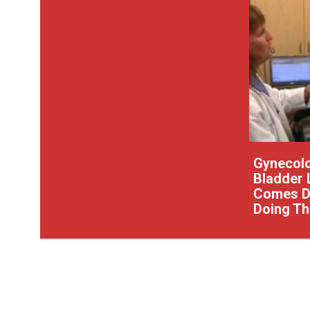
Gynecolo
Bladder 
Comes Do
Doing Th