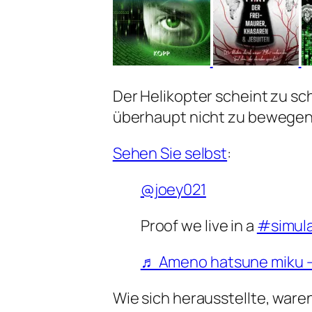
Der Helikopter scheint zu sc
überhaupt nicht zu bewegen
Sehen Sie selbst
:
@joey021
Proof we live in a
#simula
♬ Ameno hatsune miku – 
Wie sich herausstellte, ware