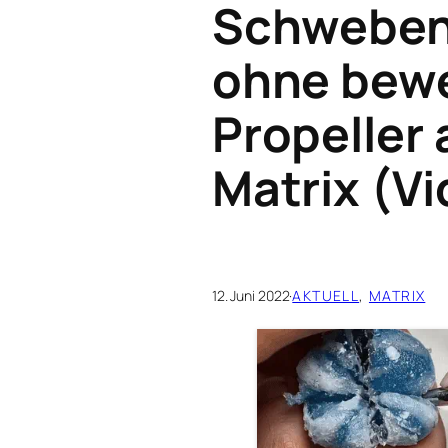
Schwebend
ohne bew
Propeller 
Matrix (V
12. Juni 2022
·
AKTUELL
, 
MATRIX