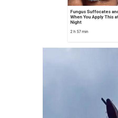
Fungus Suffocates and
When You Apply This a
Night
2 h 57 min