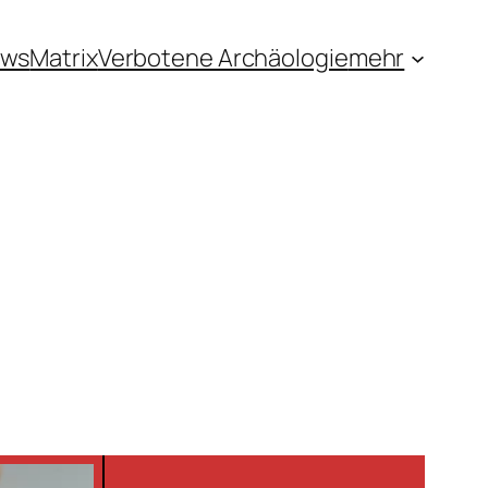
ews
Matrix
Verbotene Archäologie
mehr