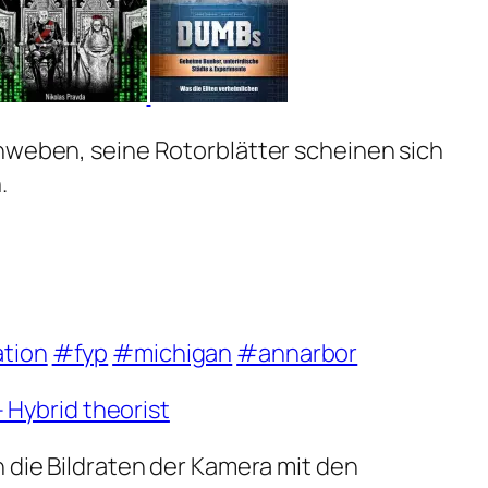
hweben, seine Rotorblätter scheinen sich
.
tion
#fyp
#michigan
#annarbor
Hybrid theorist
n die Bildraten der Kamera mit den