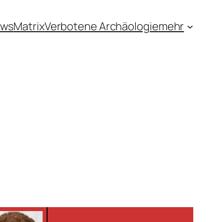
ews
Matrix
Verbotene Archäologie
mehr