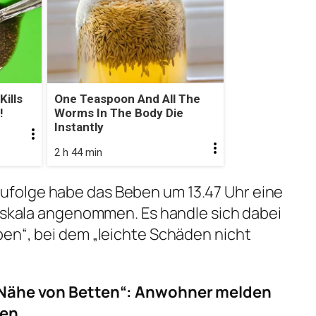
ills
One Teaspoon And All The
!
Worms In The Body Die
Instantly
2 h 44 min
folge habe das Beben um 13.47 Uhr eine
erskala angenommen. Es handle sich dabei
en“, bei dem „leichte Schäden nicht
e Nähe von Betten“: Anwohner melden
ien