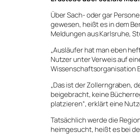
Über Sach- oder gar Person
gewesen, heißt es in dem Ber
Meldungen aus Karlsruhe, St
„Ausläufer hat man eben hefti
Nutzer unter Verweis auf ei
Wissenschaftsorganisation 
„Das ist der Zollerngraben, d
beigebracht, keine Bücherreg
platzieren“, erklärt eine Nutz
Tatsächlich werde die Regio
heimgesucht, heißt es bei de