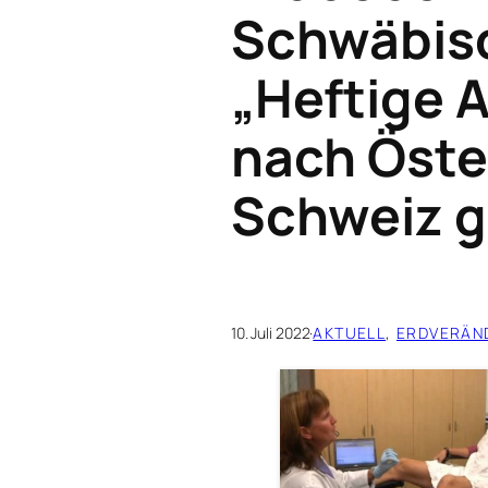
Schwäbisc
„Heftige A
nach Öste
Schweiz 
10. Juli 2022
·
AKTUELL
, 
ERDVERÄN