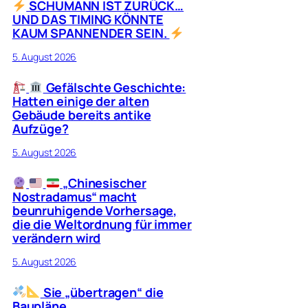
SCHUMANN IST ZURÜCK…
UND DAS TIMING KÖNNTE
KAUM SPANNENDER SEIN.
5. August 2026
Gefälschte Geschichte:
Hatten einige der alten
Gebäude bereits antike
Aufzüge?
5. August 2026
„Chinesischer
Nostradamus“ macht
beunruhigende Vorhersage,
die die Weltordnung für immer
verändern wird
5. August 2026
Sie „übertragen“ die
Baupläne