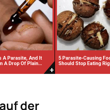
 A Parasite, And It
5 Parasite-Causing Fo
 A Drop Of Plain...
Should Stop Eating Ri
auf der