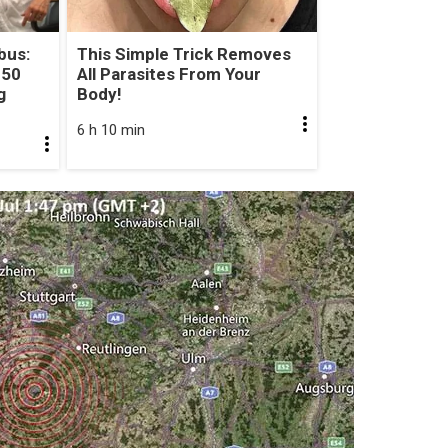
bus:
This Simple Trick Removes
 50
All Parasites From Your
g
Body!
6 h 10 min