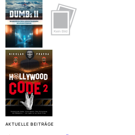
h
e
n
AKTUELLE BEITRÄGE