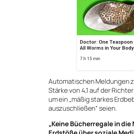
Doctor: One Teaspoon K
All Worms in Your Body
7 h 15 min
Automatischen Meldungen zu
Stärke von 4,1 auf der Richt
um ein „mäßig starkes Erdbeb
auszuschließen“ seien.
„Keine Bücherregale in di
Erdstöße über soziale Med