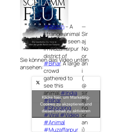
#Watch
– A
—
strange animal
Sir
has been seen
aj
in Muzaffarpur
No
district of
or
Sie können das Video unten
#Bihar
. A large
an
ansehen:
crowd
i
gathered to
(
see this
@
animal.
#India
sir
Klicke hier, um Marketing-
#Bihar
aj
Cookies zu akzeptieren und
#Shocking
no
diesen Inhalt zu aktivieren
#Viral
#Video
or
#Animal
an
#Muzaffarpur
i)