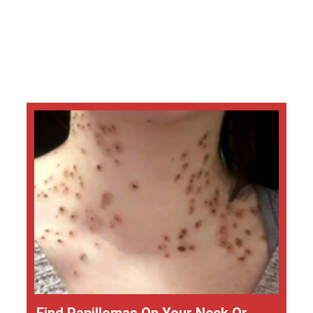
Find Papillomas On Your Neck Or