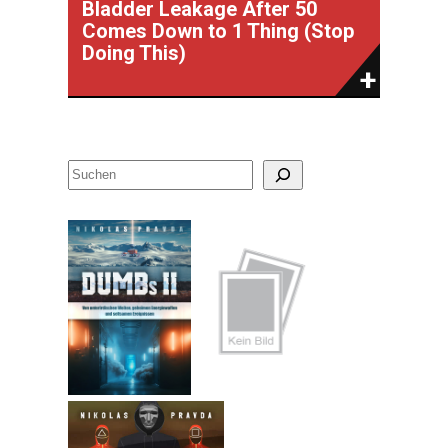
Bladder Leakage After 50
Comes Down to 1 Thing (Stop
Doing This)
S
u
c
h
e
n