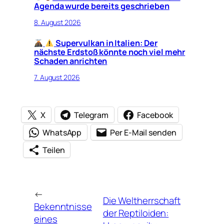
Agenda wurde bereits geschrieben
8. August 2026
Supervulkan in Italien: Der
nächste Erdstoß könnte noch viel mehr
Schaden anrichten
7. August 2026
X
Telegram
Facebook
WhatsApp
Per E-Mail senden
Teilen
←
Die Weltherrschaft
Bekenntnisse
der Reptiloiden:
eines