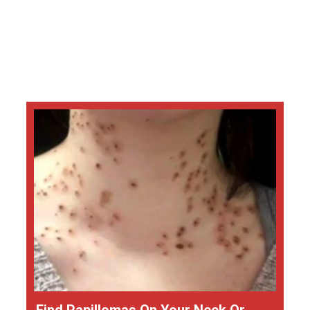
Find Papillomas On Your Neck Or