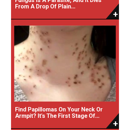
From A Drop Of Plain...
Find Papillomas On Your Neck Or
Armpit? It's The First Stage Of...