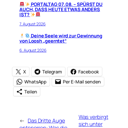
PORTALTAG 07.08. – SPÜRST DU
AUCH, DASS HEUTE ETWAS ANDERS
IST?
7. August 2026
Deine Seele wird zur Gewinnung
von Loosh „geerntet“
6. August 2026
X
Telegram
Facebook
WhatsApp
Per E-Mail senden
Teilen
Was verbirgt
←
Das Dritte Auge
sich unter
entsperren: Was die