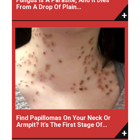
From A Drop Of Plain...
Find Papillomas On Your Neck Or
Armpit? It's The First Stage Of...