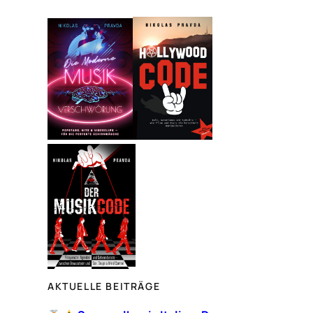
c
h
e
n
AKTUELLE BEITRÄGE