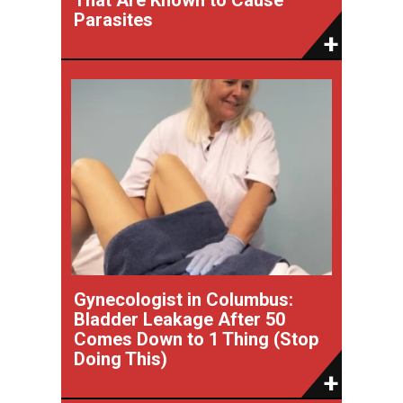
That Are Known to Cause
Parasites
Gynecologist in Columbus:
Bladder Leakage After 50
Comes Down to 1 Thing (Stop
Doing This)