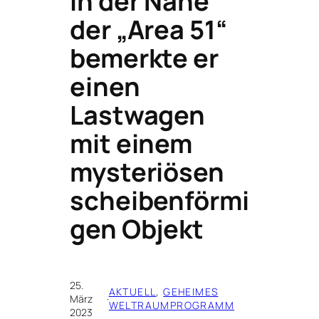
In der Nähe
der „Area 51“
bemerkte er
einen
Lastwagen
mit einem
mysteriösen
scheibenförmi
gen Objekt
25.
AKTUELL
, 
GEHEIMES
März
·
WELTRAUMPROGRAMM
2023