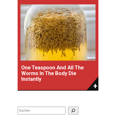
One Teaspoon And All The
Worms In The Body Die
Instantly
S
u