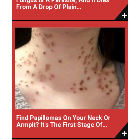
From A Drop Of Plain...
Find Papillomas On Your Neck Or
Armpit? It's The First Stage Of...