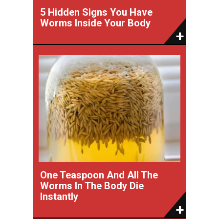
5 Hidden Signs You Have
Worms Inside Your Body
One Teaspoon And All The
Worms In The Body Die
Instantly