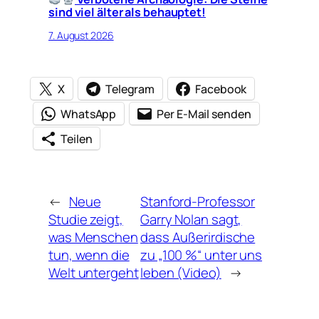
sind viel älter als behauptet!
7. August 2026
X
Telegram
Facebook
WhatsApp
Per E-Mail senden
Teilen
←
Neue
Stanford-Professor
Studie zeigt,
Garry Nolan sagt,
was Menschen
dass Außerirdische
tun, wenn die
zu „100 %“ unter uns
Welt untergeht
leben (Video)
→