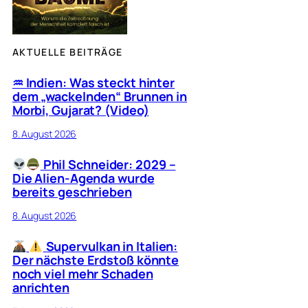
AKTUELLE BEITRÄGE
♒︎ Indien: Was steckt hinter
dem „wackelnden“ Brunnen in
Morbi, Gujarat? (Video)
8. August 2026
Phil Schneider: 2029 –
Die Alien-Agenda wurde
bereits geschrieben
8. August 2026
Supervulkan in Italien:
Der nächste Erdstoß könnte
noch viel mehr Schaden
anrichten