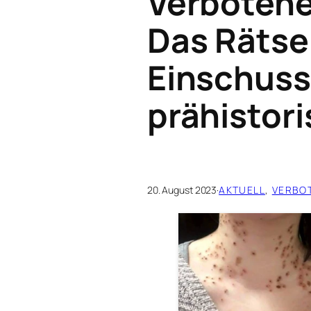
Verbotene
Das Rätsel
Einschuss
prähistor
20. August 2023
·
AKTUELL
, 
VERBO