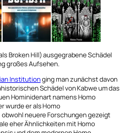
als Broken Hill) ausgegrabene Schädel
ng großes Aufsehen.
an Institution
ging man zunächst davon
rähistorischen Schädel von Kabwe um das
neuen Hominidenart namens
Homo
r wurde er als
Homo
rt, obwohl neuere Forschungen gezeigt
le eher Ähnlichkeiten mit
Homo
nsis
und dem modernen
Homo