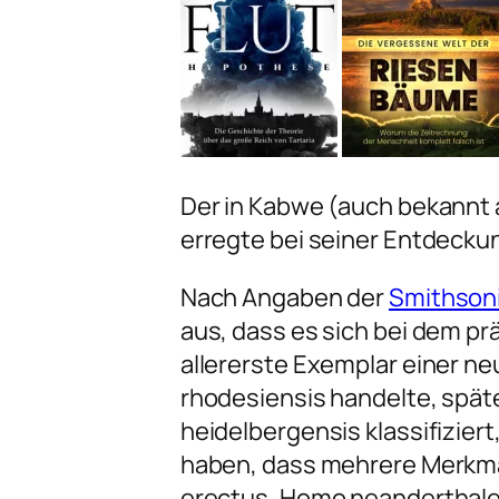
Der in Kabwe (auch bekannt 
erregte bei seiner Entdecku
Nach Angaben der
Smithsoni
aus, dass es sich bei dem p
allererste Exemplar einer 
rhodesiensis
handelte, späte
heidelbergensis
klassifizie
haben, dass mehrere Merkma
erectus
,
Homo neanderthale