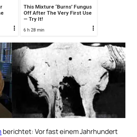
r
This Mixture ‘Burns’ Fungus
he
Off After The Very First Use
— Try It!
6 h 28 min
m
berichtet: Vor fast einem Jahrhundert