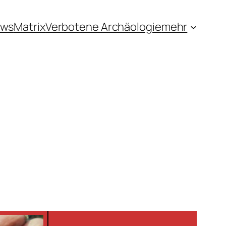
ews
Matrix
Verbotene Archäologie
mehr