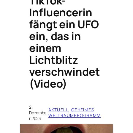
TikTok-
Influencerin
fängt ein UFO
ein, das in
einem
Lichtblitz
verschwindet
(Video)
2.
AKTUELL
, 
GEHEIMES
Dezembe
·
WELTRAUMPROGRAMM
r 2023