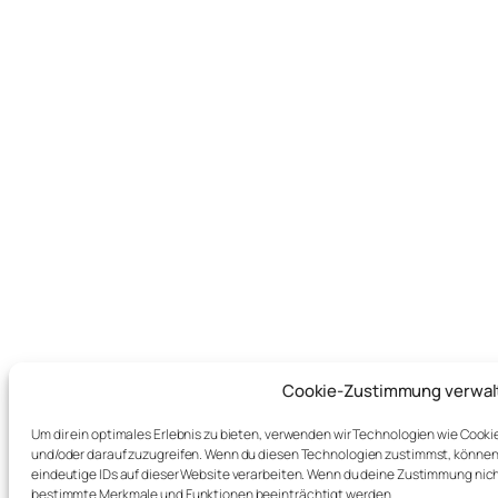
Cookie-Zustimmung verwal
Um dir ein optimales Erlebnis zu bieten, verwenden wir Technologien wie Cook
und/oder darauf zuzugreifen. Wenn du diesen Technologien zustimmst, können 
eindeutige IDs auf dieser Website verarbeiten. Wenn du deine Zustimmung nich
bestimmte Merkmale und Funktionen beeinträchtigt werden.