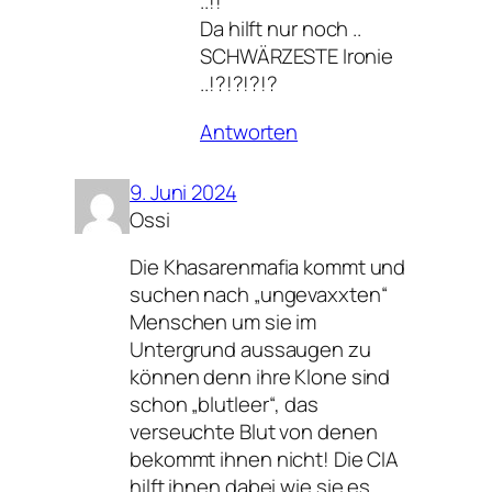
..!!
Da hilft nur noch ..
SCHWÄRZESTE Ironie
..!?!?!?!?
Antworten
9. Juni 2024
Ossi
Die Khasarenmafia kommt und
suchen nach „ungevaxxten“
Menschen um sie im
Untergrund aussaugen zu
können denn ihre Klone sind
schon „blutleer“, das
verseuchte Blut von denen
bekommt ihnen nicht! Die CIA
hilft ihnen dabei wie sie es