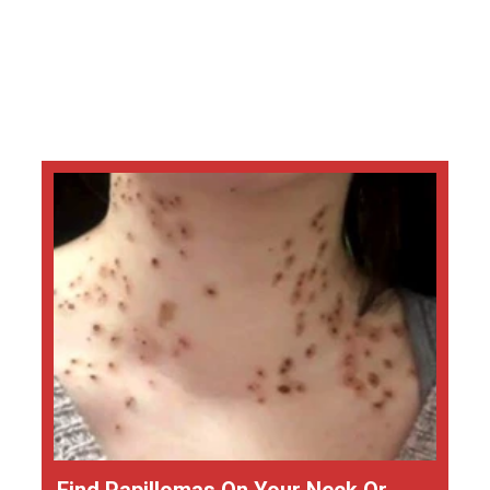
Find Papillomas On Your Neck Or