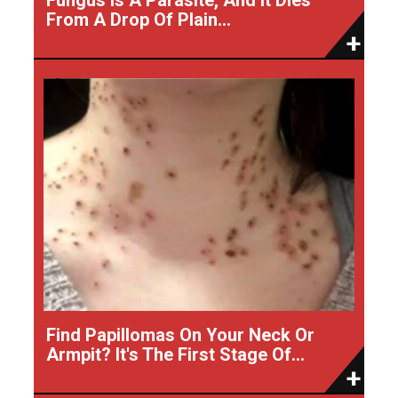
From A Drop Of Plain...
Find Papillomas On Your Neck Or
Armpit? It's The First Stage Of...