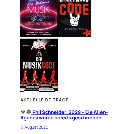
n
AKTUELLE BEITRÄGE
Phil Schneider: 2029 – Die Alien-
Agenda wurde bereits geschrieben
8. August 2026