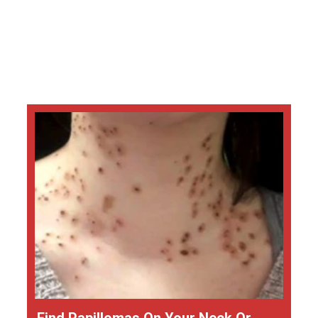
Find Papillomas On Your Neck Or