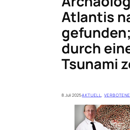
Archäolog
Atlantis 
gefunden;
durch ein
Tsunami z
8. Juli 2025
·
AKTUELL
, 
VERBOTENE