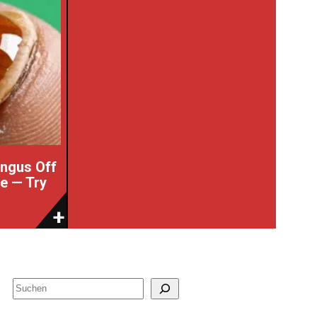
ungus Off
se — Try
S
u