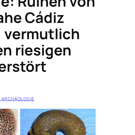
e: Ruinen von
nahe Cádiz
 vermutlich
en riesigen
erstört
 ARCHÄOLOGIE