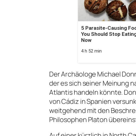
5 Parasite-Causing Fo
You Should Stop Eating
Now
4 h 52 min
Der Archäologe Michael Donn
der es sich seiner Meinung n
Atlantis handeln könnte. Don
von Cádiz in Spanien versun
weitgehend mit den Beschre
Philosophen Platon überein
Auf einer kürzlich in North 