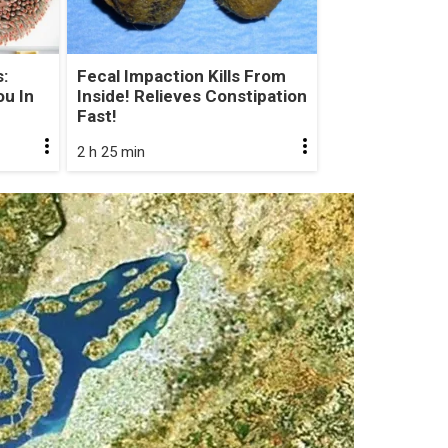
:
Fecal Impaction Kills From
u In
Inside! Relieves Constipation
Fast!
2 h 25 min