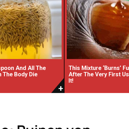
poon And All The
This Mixture ‘Burns’ F
 The Body Die
After The Very First U
It!