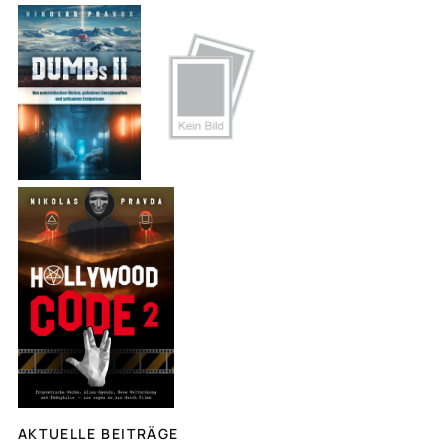
c
h
e
n
AKTUELLE BEITRÄGE