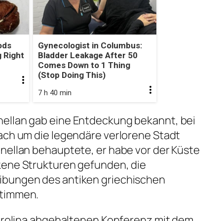
ods
Gynecologist in Columbus:
 Right
Bladder Leakage After 50
Comes Down to 1 Thing
(Stop Doing This)
7 h 40 min
ellan gab eine Entdeckung bekannt, bei
ach um die legendäre verlorene Stadt
nellan behauptete, er habe vor der Küste
kene Strukturen gefunden, die
ibungen des antiken griechischen
stimmen.
Carolina abgehaltenen Konferenz mit dem