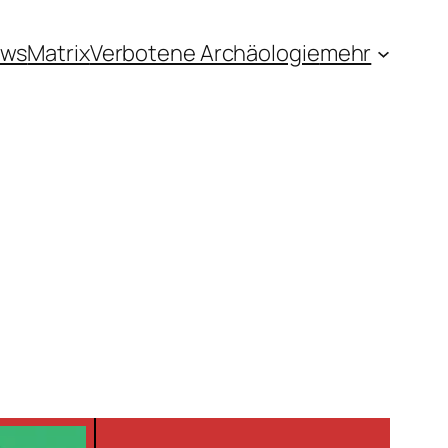
ews
Matrix
Verbotene Archäologie
mehr