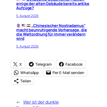
einige der alten Gebäude bereits antike
Aufzüge?
5. August 2026
„Chinesischer Nostradamus“
macht beunruhigende Vorhersage, die
die Weltordnung für immer verändern
wird
5. August 2026
X
Telegram
Facebook
WhatsApp
Per E-Mail senden
Teilen
←
Wer ist der dunkle