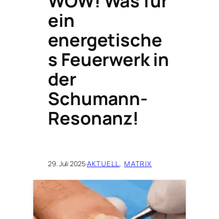
WOW! Was für
ein
energetische
s Feuerwerk in
der
Schumann-
Resonanz!
29. Juli 2025
·
AKTUELL
, 
MATRIX