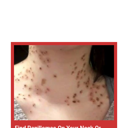
Find Papillomas On Your Neck Or