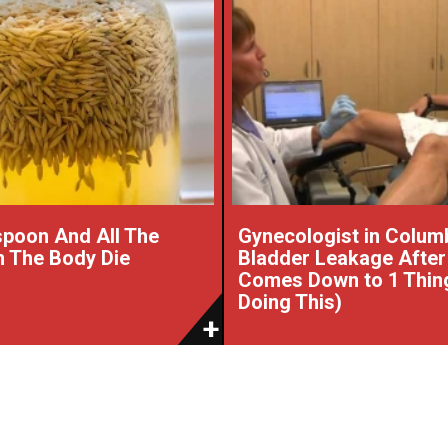
poon And All The
Gynecologist in Colum
 The Body Die
Bladder Leakage After
Comes Down to 1 Thin
Doing This)