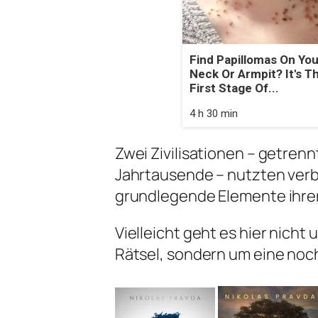
Find Papillomas On You
Neck Or Armpit? It's T
First Stage Of...
4 h 30 min
Zwei Zivilisationen – getren
Jahrtausende – nutzten verb
grundlegende Elemente ihrer
Vielleicht geht es hier nicht
Rätsel, sondern um eine noc