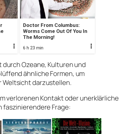
r
Doctor From Columbus:
he
Worms Come Out Of You In
The Morning!
6 h 23 min
nt durch Ozeane, Kulturen und
lüffend ähnliche Formen, um
 Weltsicht darzustellen.
 um verlorenen Kontakt oder unerklärliche
h faszinierendere Frage: