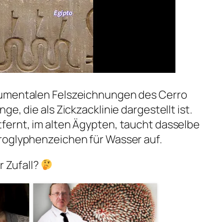
numentalen Felszeichnungen des Cerro
e, die als Zickzacklinie dargestellt ist.
fernt, im alten Ägypten, taucht dasselbe
roglyphenzeichen für Wasser auf.
r Zufall?