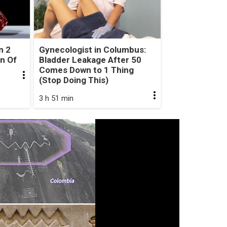
n 2
Gynecologist in Columbus:
gn Of
Bladder Leakage After 50
Comes Down to 1 Thing
(Stop Doing This)
3 h 51 min