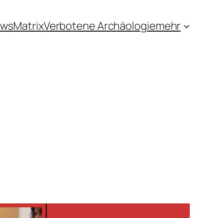
ews
Matrix
Verbotene Archäologie
mehr