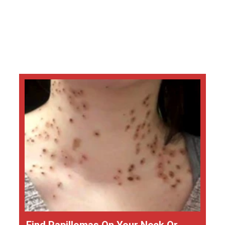
Find Papillomas On Your Neck Or