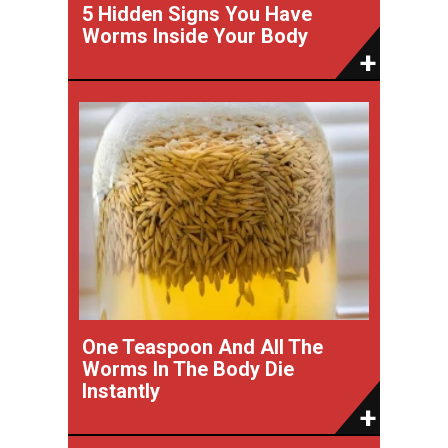
5 Hidden Signs You Have
Worms Inside Your Body
One Teaspoon And All The
Worms In The Body Die
Instantly