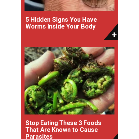
5 Hidden Signs You Have
Worms Inside Your Body
Stop Eating These 3 Foods
That Are Known to Cause
Parasites