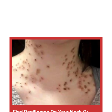
Find Papillomas On Your Neck Or