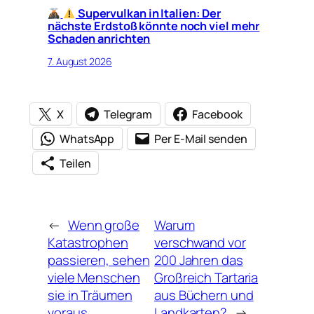
Supervulkan in Italien: Der
nächste Erdstoß könnte noch viel mehr
Schaden anrichten
7. August 2026
X
Telegram
Facebook
WhatsApp
Per E-Mail senden
Teilen
←
Wenn große
Warum
Katastrophen
verschwand vor
passieren, sehen
200 Jahren das
viele Menschen
Großreich Tartaria
sie in Träumen
aus Büchern und
voraus
Landkarten?
→