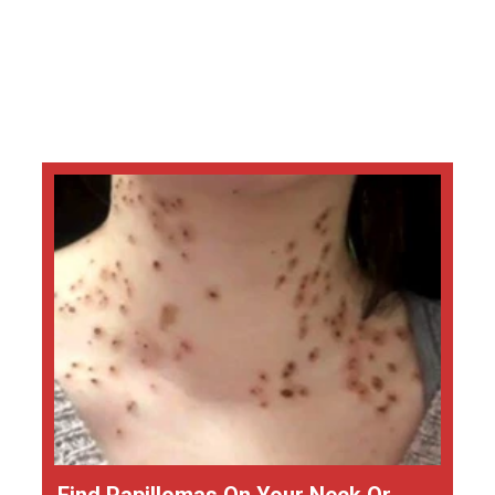
Find Papillomas On Your Neck Or