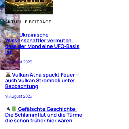
AKTUELLE BEITRÄGE
Ukrainische
Wissenschaftler vermuten,
dass der Mond eine UFO-Basis
ist
9. August 2026
Vulkan Ätna spuckt Feuer –
auch Vulkan Stromboli unter
Beobachtung
9. August 2026
Gefälschte Geschichte:
Die Schlammflut und die Türme
die schon früher hier waren