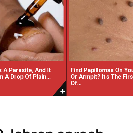
 A Parasite, And It
Find Papillomas On Yo
 A Drop Of Plain...
Or Armpit? It's The Fir
Of...