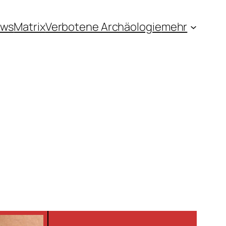
ews
Matrix
Verbotene Archäologie
mehr