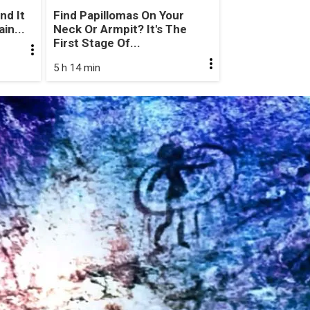
nd It
Find Papillomas On Your
in...
Neck Or Armpit? It's The
First Stage Of...
5 h 14 min