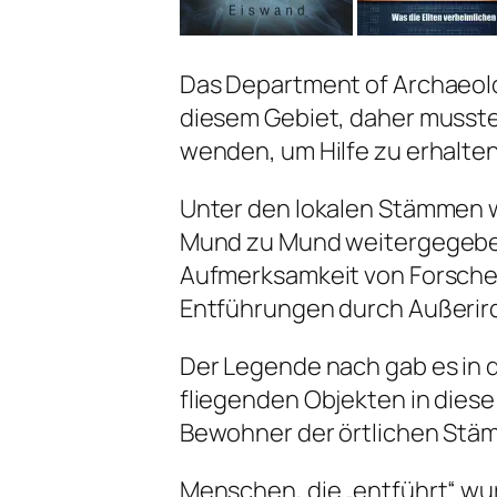
Das Department of Archaeolog
diesem Gebiet, daher musste
wenden, um Hilfe zu erhalten
Unter den lokalen Stämmen w
Mund zu Mund weitergegeben
Aufmerksamkeit von Forschern 
Entführungen durch Außerirdi
Der Legende nach gab es in d
fliegenden Objekten in dies
Bewohner der örtlichen Stä
Menschen, die „entführt“ wu