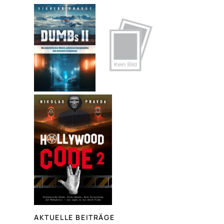
c
h
e
n
AKTUELLE BEITRÄGE