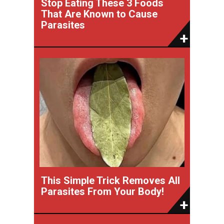
Stop Eating These 3 Foods
That Are Known to Cause
Parasites
This Simple Trick Removes All
Parasites From Your Body!