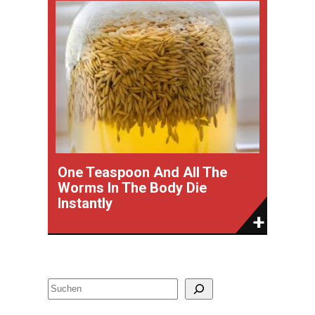
One Teaspoon And All The
Worms In The Body Die
Instantly
S
u