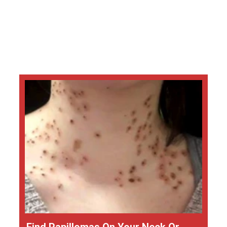
Find Papillomas On Your Neck Or