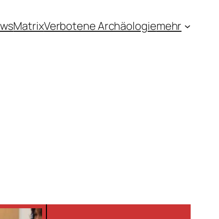
ews
Matrix
Verbotene Archäologie
mehr