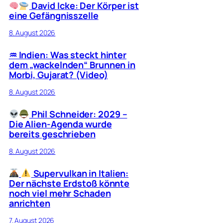
David Icke: Der Körper ist
eine Gefängnisszelle
8. August 2026
♒︎ Indien: Was steckt hinter
dem „wackelnden“ Brunnen in
Morbi, Gujarat? (Video)
8. August 2026
Phil Schneider: 2029 –
Die Alien-Agenda wurde
bereits geschrieben
8. August 2026
Supervulkan in Italien:
Der nächste Erdstoß könnte
noch viel mehr Schaden
anrichten
7. August 2026