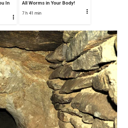
u In
All Worms in Your Body!
7 h 41 min