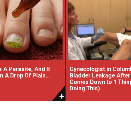
 A Parasite, And It
Gynecologist in Colum
 A Drop Of Plain...
Bladder Leakage After
Comes Down to 1 Thin
Doing This)