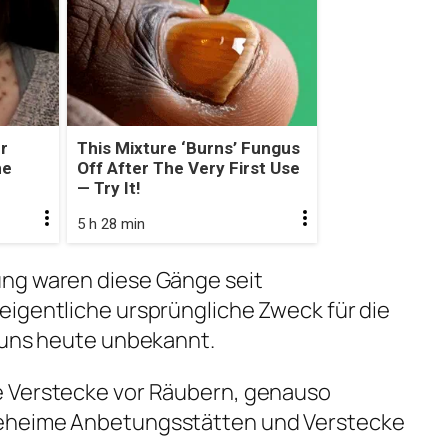
r
This Mixture ‘Burns’ Fungus
he
Off After The Very First Use
— Try It!
5 h 28 min
ng waren diese Gänge seit
eigentliche ursprüngliche Zweck für die
t uns heute unbekannt.
e Verstecke vor Räubern, genauso
eheime Anbetungsstätten und Verstecke