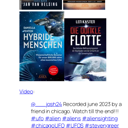
Video
:
@___josh24
Recorded june 2023 by a
friend in chicago. Watch till the end!!!
#ufo
#alien
#aliens
#aliensighting
#chicagoUFO
#UFOS
#stevengreer