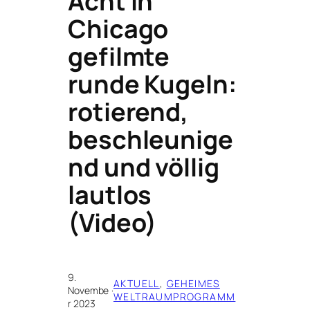
Acht in
Chicago
gefilmte
runde Kugeln:
rotierend,
beschleunige
nd und völlig
lautlos
(Video)
9.
AKTUELL
, 
GEHEIMES
Novembe
·
WELTRAUMPROGRAMM
r 2023