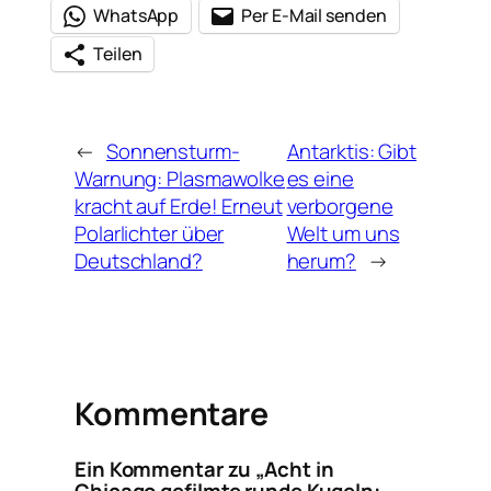
WhatsApp
Per E-Mail senden
Teilen
←
Sonnensturm-
Antarktis: Gibt
Warnung: Plasmawolke
es eine
kracht auf Erde! Erneut
verborgene
Polarlichter über
Welt um uns
Deutschland?
herum?
→
Kommentare
Ein Kommentar zu „Acht in
Chicago gefilmte runde Kugeln: