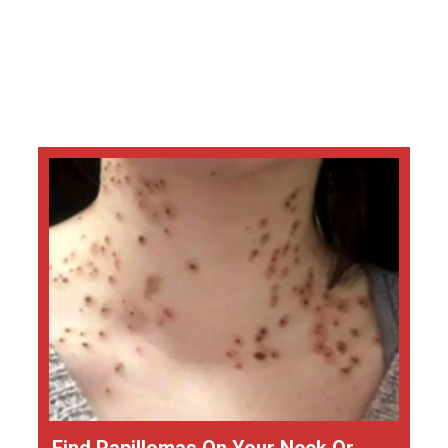
Find Papillomas On Your Neck Or