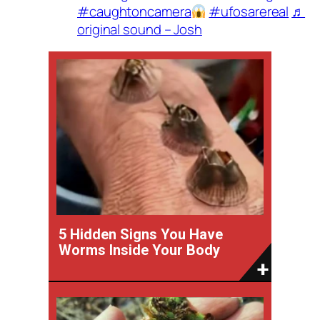
#caughtoncamera
#ufosarereal
♬
original sound – Josh
5 Hidden Signs You Have
Worms Inside Your Body