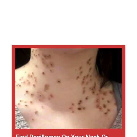
Find Papillomas On Your Neck Or