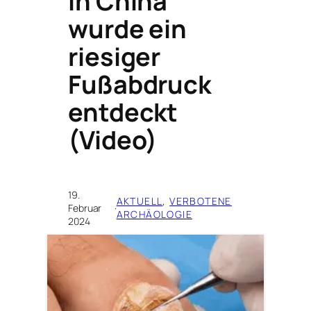
In China
wurde ein
riesiger
Fußabdruck
entdeckt
(Video)
19.
AKTUELL
, 
VERBOTENE
Februar
·
ARCHÄOLOGIE
2024