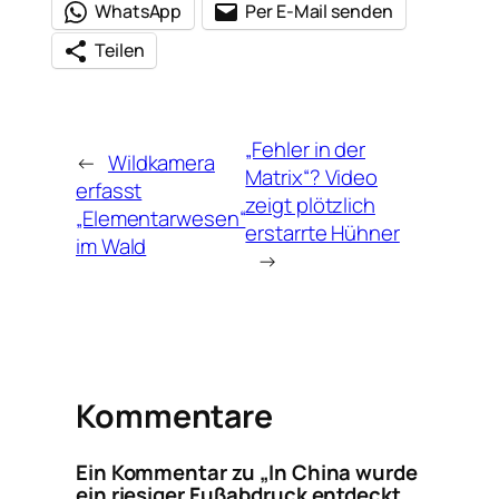
WhatsApp
Per E-Mail senden
Teilen
„Fehler in der
←
Wildkamera
Matrix“? Video
erfasst
zeigt plötzlich
„Elementarwesen“
erstarrte Hühner
im Wald
→
Kommentare
Ein Kommentar zu „In China wurde
ein riesiger Fußabdruck entdeckt