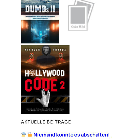
e
n
AKTUELLE BEITRÄGE
Niemand konnte es abschalten!