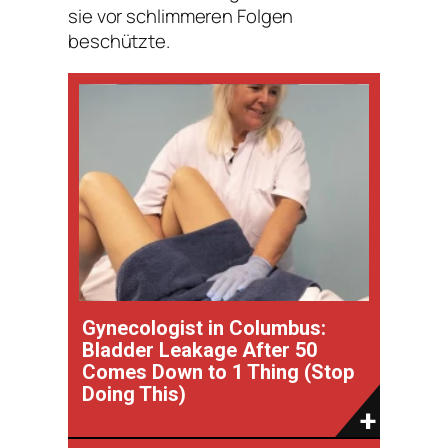
sie vor schlimmeren Folgen
beschützte.
Gynecologist in Columbus:
Bladder Leakage After 50
Comes Down to 1 Thing (Stop
Doing This)