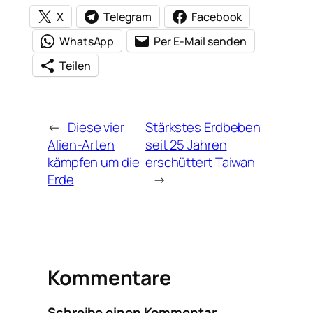
X
Telegram
Facebook
WhatsApp
Per E-Mail senden
Teilen
←
Diese vier
Stärkstes Erdbeben
Alien-Arten
seit 25 Jahren
kämpfen um die
erschüttert Taiwan
Erde
→
Kommentare
Schreibe einen Kommentar