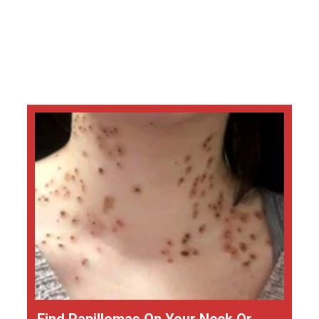
Find Papillomas On Your Neck Or