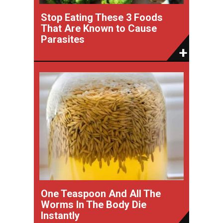
Stop Eating These 3 Foods
That Are Known to Cause
Parasites
One Teaspoon And All The
Worms In The Body Die
Instantly