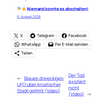
Niemand konnte es abschalten!
6. August 2026
X
Telegram
Facebook
WhatsApp
Per E-Mail senden
Teilen
Der Tod
←
Blaues dreieckiges
existiert
UFO über kroatischer
nicht
Stadt gefilmt (Video)
(Video)
→