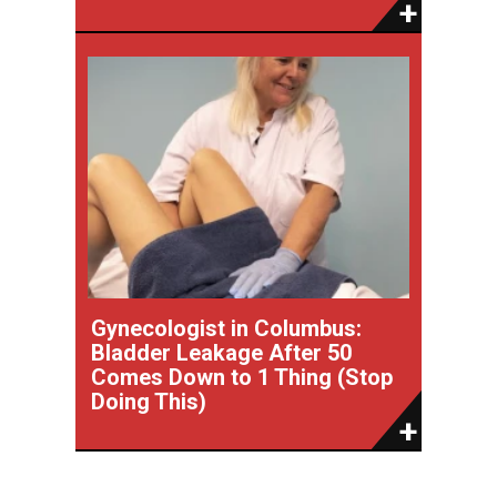
Gynecologist in Columbus:
Bladder Leakage After 50
Comes Down to 1 Thing (Stop
Doing This)