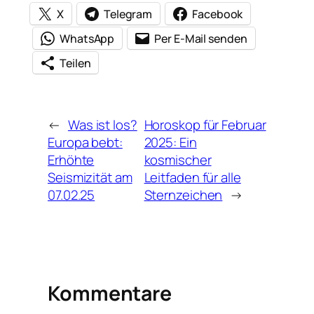
X
Telegram
Facebook
WhatsApp
Per E-Mail senden
Teilen
←
Was ist los?
Horoskop für Februar
Europa bebt:
2025: Ein
Erhöhte
kosmischer
Seismizität am
Leitfaden für alle
07.02.25
Sternzeichen
→
Kommentare