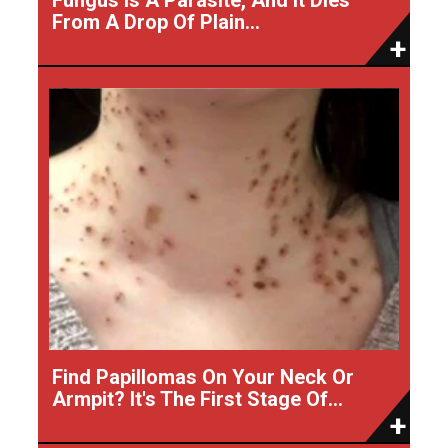
From A Drop Of Plain...
Find Papillomas On Your Neck Or
Armpit? It's The First Stage Of...