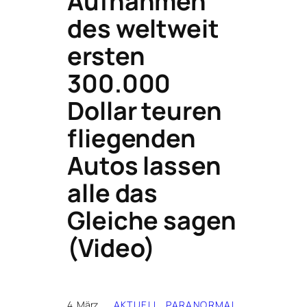
Aufnahmen
des weltweit
ersten
300.000
Dollar teuren
fliegenden
Autos lassen
alle das
Gleiche sagen
(Video)
4. März
AKTUELL
, 
PARANORMAL