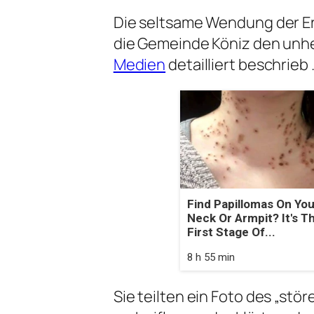
Die seltsame Wendung der Er
die Gemeinde Köniz den unhei
Medien
detailliert beschrieb 
Find Papillomas On You
Neck Or Armpit? It's T
First Stage Of...
8 h 55 min
Sie teilten ein Foto des „stö