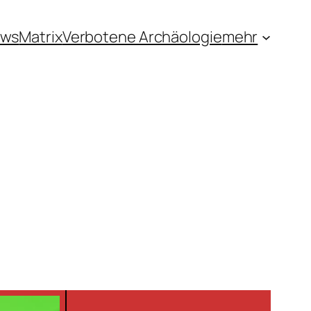
ews
Matrix
Verbotene Archäologie
mehr