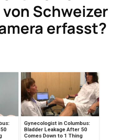
x von Schweizer
amera erfasst?
bus:
Gynecologist in Columbus:
 50
Bladder Leakage After 50
g
Comes Down to 1 Thing