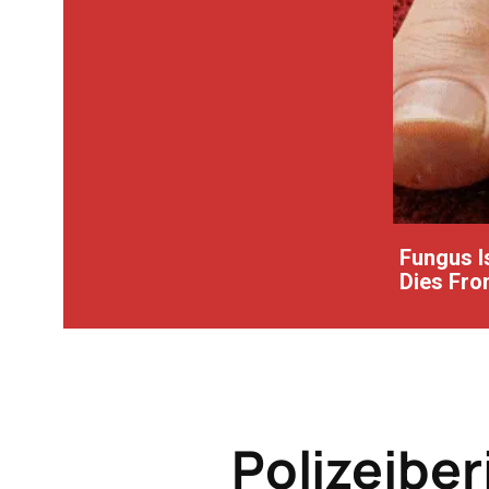
Fungus Is
Dies From
Polizeiber