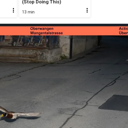
(Stop Doing This)
13 min