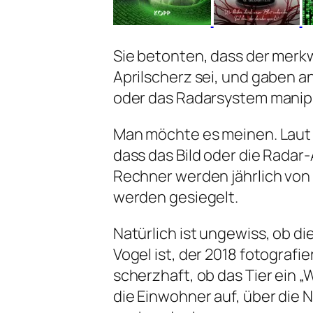
Sie betonten, dass der merkw
Aprilscherz sei, und gaben an
oder das Radarsystem manipu
Man möchte es meinen. Laut P
dass das Bild oder die Radar
Rechner werden jährlich von
werden gesiegelt.
Natürlich ist ungewiss, ob d
Vogel ist, der 2018 fotograf
scherzhaft, ob das Tier ein 
die Einwohner auf, über die 