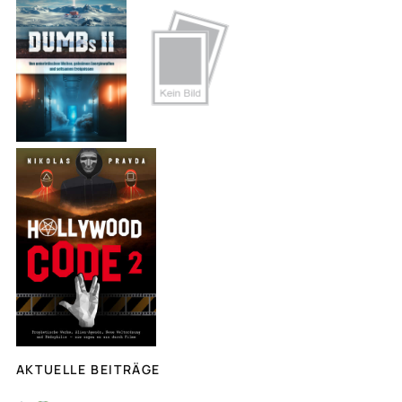
h
e
n
AKTUELLE BEITRÄGE