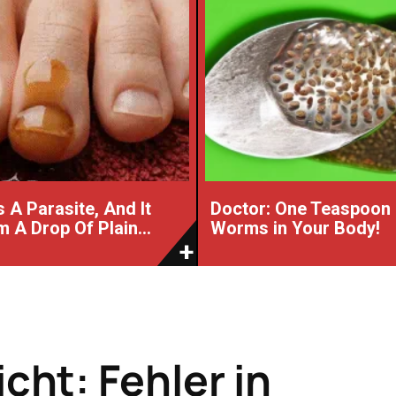
 A Parasite, And It
Doctor: One Teaspoon K
 A Drop Of Plain...
Worms in Your Body!
icht: Fehler in