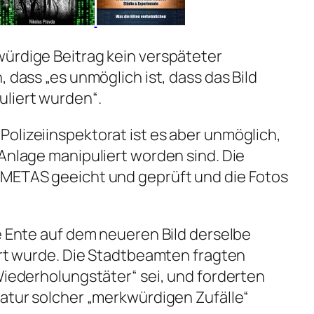
ürdige Beitrag kein verspäteter
, dass „es unmöglich ist, dass das Bild
liert wurden“.
olizeiinspektorat ist es aber unmöglich,
-Anlage manipuliert worden sind. Die
 METAS geeicht und geprüft und die Fotos
ie Ente auf dem neueren Bild derselbe
iert wurde. Die Stadtbeamten fragten
„Wiederholungstäter“ sei, und forderten
Natur solcher „merkwürdigen Zufälle“