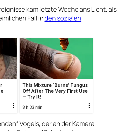
eignisse kam letzte Woche ans Licht, als
mlichen Fall in
den sozialen
.
r
This Mixture ‘Burns’ Fungus
he
Off After The Very First Use
— Try It!
8 h 33 min
renden“ Vogels, der an der Kamera