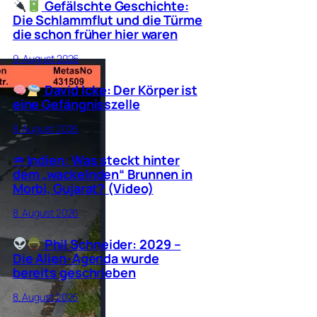
Gefälschte Geschichte:
Die Schlammflut und die Türme
die schon früher hier waren
9. August 2026
David Icke: Der Körper ist
eine Gefängnisszelle
8. August 2026
♒︎ Indien: Was steckt hinter
dem „wackelnden“ Brunnen in
Morbi, Gujarat? (Video)
8. August 2026
Phil Schneider: 2029 –
Die Alien-Agenda wurde
bereits geschrieben
8. August 2026