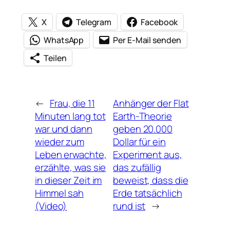
X
Telegram
Facebook
WhatsApp
Per E-Mail senden
Teilen
←
Frau, die 11
Anhänger der Flat
Minuten lang tot
Earth-Theorie
war und dann
geben 20.000
wieder zum
Dollar für ein
Leben erwachte,
Experiment aus,
erzählte, was sie
das zufällig
in dieser Zeit im
beweist, dass die
Himmel sah
Erde tatsächlich
(Video)
rund ist
→