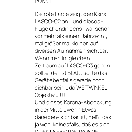
PUNKT.
Die rote Farbe zeigt den Kanal
LASCO-C2 an .. und dieses -
Flügelchendingens- war schon
vor mehr als einem Jahrzehnt,
mal größer mal kleiner, auf
diversen Aufnahmen sichtbar.
Wenn man im gleichen
Zeitraum auf LASCO-C3 gehen
sollte, der ist BLAU, sollte das
Gerät ebenfalls gerade noch
sichbar sein .. da WEITWINKEL-
Objektiv ..!!!!!
Und dieses Korona-Abdeckung
in der Mitte .. wenn Etwas -
daneben- sichbar ist, heißt das
ja wohl keinesfalls, daß es sich
DIREKT NEBEN DER SONNE