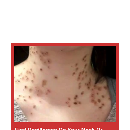
Find Papillomas On Your Neck Or