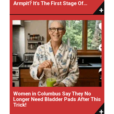
Armpit? It's The First Stage Of...
Women in Columbus Say They No
Longer Need Bladder Pads After This
Trick!