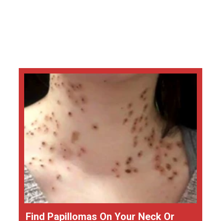
Find Papillomas On Your Neck Or