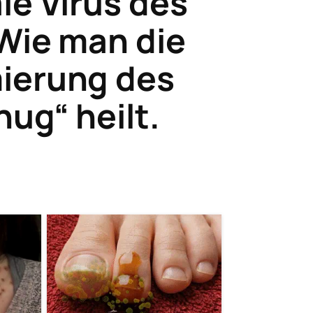
le Virus des
Wie man die
ierung des
ug“ heilt.