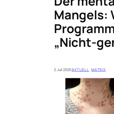
Der menta
Mangels: 
Programm
„Nicht-gen
2. Juli 2025
·
AKTUELL
, 
MATRIX