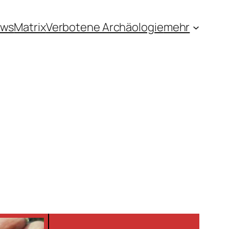
ews
Matrix
Verbotene Archäologie
mehr