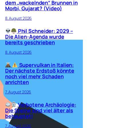
dem „wackelnden“ Brunnen in
Morbi, Gujarat? (Video)
8. August 2026
Phil Schneider: 2029 –
Die Alien-Agenda wurde
bereits geschrieben
8. August 2026
Supervulkan in Italien:
Der nächste Erdstoß könnte
noch viel mehr Schaden
anrichten
7. August 2026
Verbotene Archäologie:
Die Steine sind viel älter als
behauptet!
7. August 2026