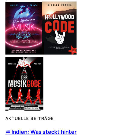
c
h
e
n
AKTUELLE BEITRÄGE
♒︎ Indien: Was steckt hinter