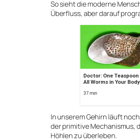
So sieht die moderne Mensc
Überfluss, aber darauf prog
Doctor: One Teaspoon K
All Worms in Your Body
37 min
In unserem Gehirn läuft noch
der primitive Mechanismus, d
Höhlen zu überleben.