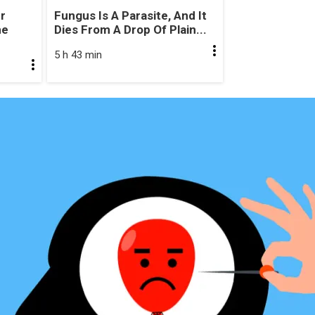
r
Fungus Is A Parasite, And It
he
Dies From A Drop Of Plain...
5 h 43 min