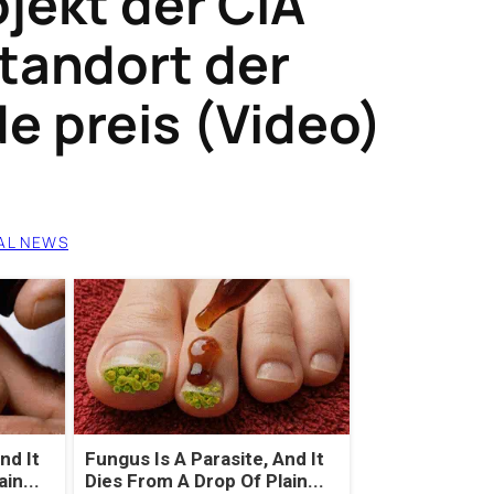
jekt der CIA
Standort der
e preis (Video)
AL NEWS
nd It
Fungus Is A Parasite, And It
in...
Dies From A Drop Of Plain...