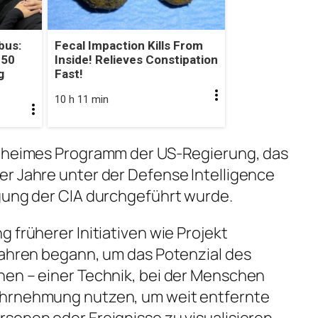
bus:
Fecal Impaction Kills From
 50
Inside! Relieves Constipation
g
Fast!
10 h 11 min
geheimes Programm der US-Regierung, das
r Jahre unter der Defense Intelligence
igung der CIA durchgeführt wurde.
 früherer Initiativen wie Projekt
Jahren begann, um das Potenzial des
hen – einer Technik, bei der Menschen
ahrnehmung nutzen, um weit entfernte