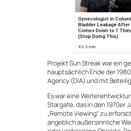
Gynecologist in Colum
Bladder Leakage After
Comes Down to 1 Thin
(Stop Doing This)
4 h 5 min
Projekt Sun Streak war ein 
hauptsächlich Ende der 1980e
Agency (DIA) und mit Beteil
Es war eine Weiterentwicklung
Stargate, das in den 1970er 
„Remote Viewing“ zu erforsc
angeblich außersinnliche W