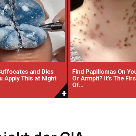
uffocates and Dies
Find Papillomas On Yo
 Apply This at Night
Or Armpit? It's The Fir
Of...