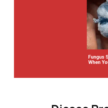
Fungus S
When You