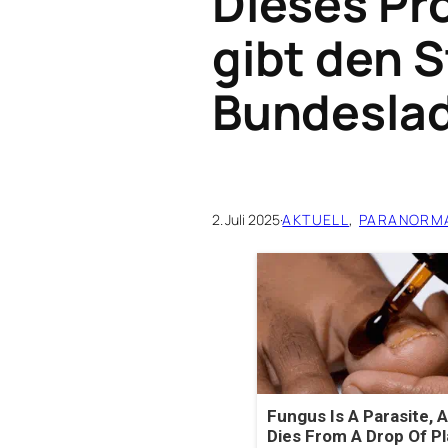
Dieses Pro
gibt den 
Bundeslad
2. Juli 2025
·
AKTUELL
, 
PARANORM
Fungus Is A Parasite, A
Dies From A Drop Of Pla