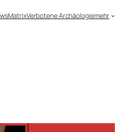
ews
Matrix
Verbotene Archäologie
mehr