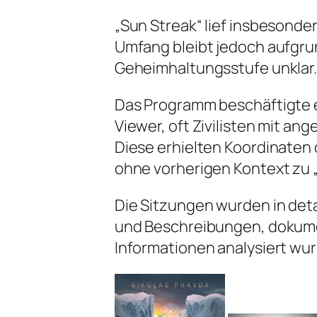
„Sun Streak“ lief insbesonde
Umfang bleibt jedoch aufgru
Geheimhaltungsstufe unklar
Das Programm beschäftigte 
Viewer, oft Zivilisten mit an
Diese erhielten Koordinaten
ohne vorherigen Kontext zu 
Die Sitzungen wurden in detai
und Beschreibungen, dokumen
Informationen analysiert wu