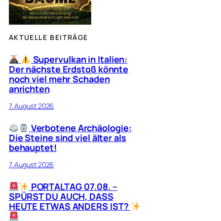
AKTUELLE BEITRÄGE
Supervulkan in Italien:
Der nächste Erdstoß könnte
noch viel mehr Schaden
anrichten
7. August 2026
Verbotene Archäologie:
Die Steine sind viel älter als
behauptet!
7. August 2026
PORTALTAG 07.08. –
SPÜRST DU AUCH, DASS
HEUTE ETWAS ANDERS IST?