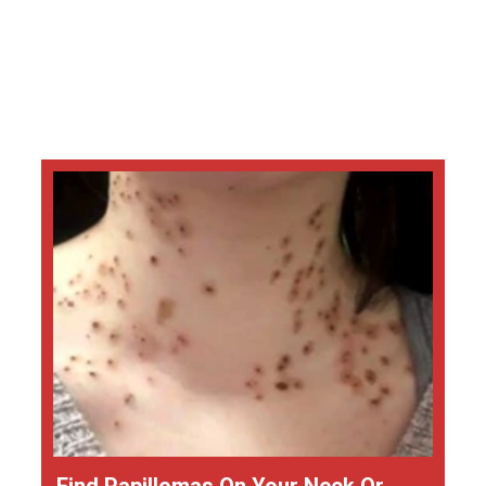
Find Papillomas On Your Neck Or