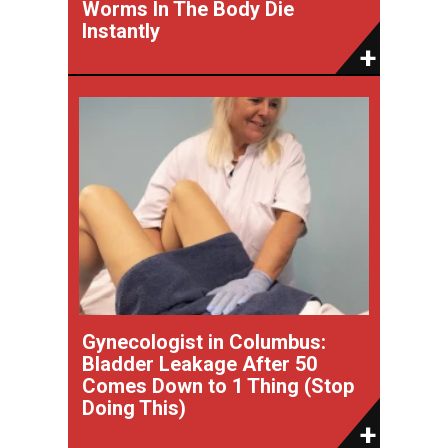
Worms In The Body Die
Instantly
Gynecologist in Columbus:
Bladder Leakage After 50
Comes Down to 1 Thing (Stop
Doing This)