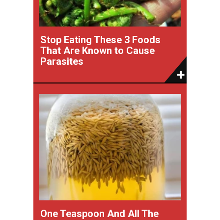
Stop Eating These 3 Foods
That Are Known to Cause
Parasites
One Teaspoon And All The