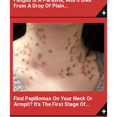
From A Drop Of Plain...
Find Papillomas On Your Neck Or
Armpit? It's The First Stage Of...