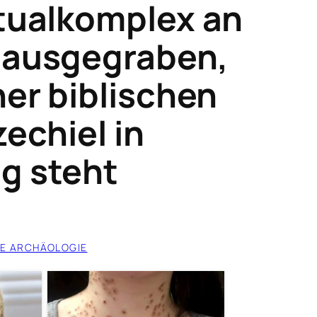
itualkomplex an
 ausgegraben,
ner biblischen
zechiel in
g steht
E ARCHÄOLOGIE