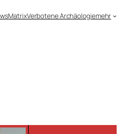
ews
Matrix
Verbotene Archäologie
mehr