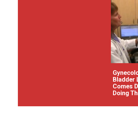
Gynecolo
Bladder 
Comes Do
Doing Th