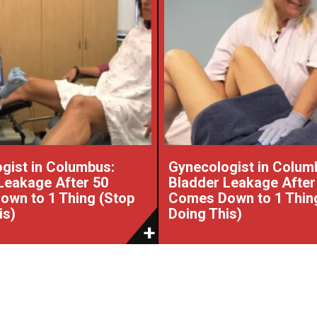
gist in Columbus:
Gynecologist in Colum
Leakage After 50
Bladder Leakage After
wn to 1 Thing (Stop
Comes Down to 1 Thin
is)
Doing This)