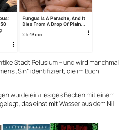
bus:
Fungus Is A Parasite, And It
 50
Dies From A Drop Of Plain...
g
2 h 49 min
 antike Stadt Pelusium – und wird manchmal
ens „Sin“ identifiziert, die im Buch
en wurde ein riesiges Becken mit einem
gelegt, das einst mit Wasser aus dem Nil