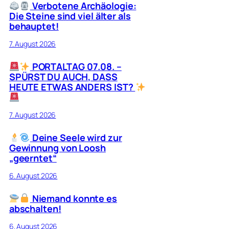
Verbotene Archäologie:
Die Steine sind viel älter als
behauptet!
7. August 2026
PORTALTAG 07.08. –
SPÜRST DU AUCH, DASS
HEUTE ETWAS ANDERS IST?
7. August 2026
Deine Seele wird zur
Gewinnung von Loosh
„geerntet“
6. August 2026
Niemand konnte es
abschalten!
6. August 2026