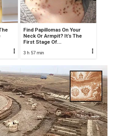
The
Find Papillomas On Your
e
Neck Or Armpit? It's The
First Stage Of...
3 h 57 min