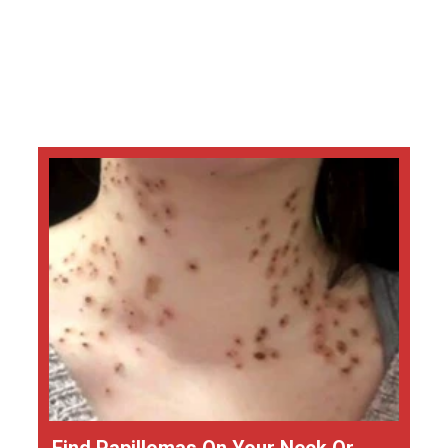
Find Papillomas On Your Neck Or