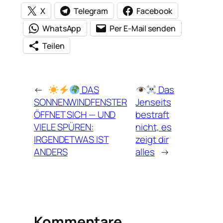
X
Telegram
Facebook
WhatsApp
Per E-Mail senden
Teilen
←
DAS
Das
SONNENWINDFENSTER
Jenseits
ÖFFNET SICH — UND
bestraft
VIELE SPÜREN:
nicht, es
IRGENDETWAS IST
zeigt dir
ANDERS
alles
→
Kommentare