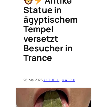
Antike
Statue in
ägyptischem
Tempel
versetzt
Besucher in
Trance
26. Mai 2026
·
AKTUELL
, 
MATRIX