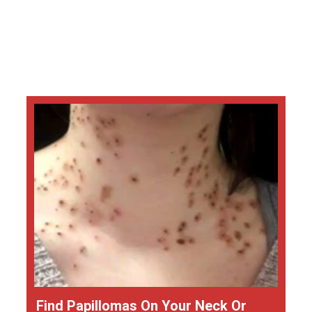
Find Papillomas On Your Neck Or