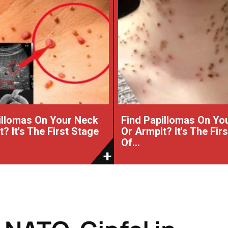
illomas On Your Neck
Find Papillomas On Yo
? It's The First Stage
Or Armpit? It's The Fir
Of...