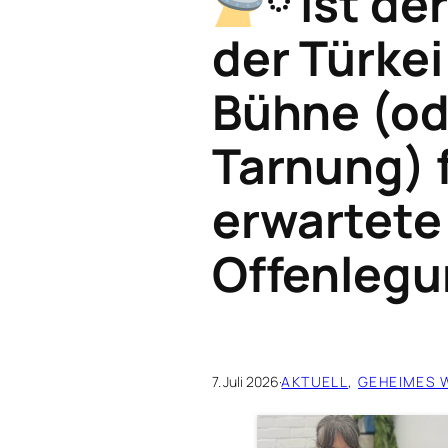
ྀི Ist d
der Türkei
Bühne (od
Tarnung) f
erwartete
Offenleg
7. Juli 2026
·
AKTUELL
, 
GEHEIMES