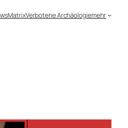
ews
Matrix
Verbotene Archäologie
mehr