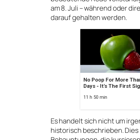
am 8. Juli – während oder di
darauf gehalten werden.
No Poop For More Tha
Days - It's The First Si
11 h 50 min
Es handelt sich nicht um irge
historisch beschrieben. Dies
Behauptungen, die kursieren –