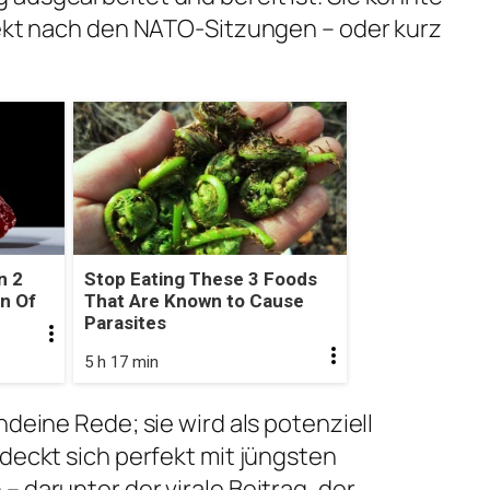
rekt nach den NATO-Sitzungen – oder kurz
n 2
Stop Eating These 3 Foods
gn Of
That Are Known to Cause
Parasites
5 h 17 min
ndeine Rede; sie wird als potenziell
 deckt sich perfekt mit jüngsten
 darunter der virale Beitrag, der