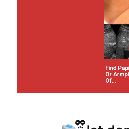
Find Pap
Or Armpit
Of...