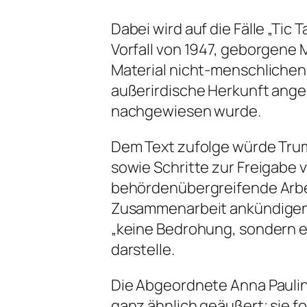
Dabei wird auf die Fälle „Tic 
Vorfall von 1947, geborgene 
Material nicht-menschliche
außerirdische Herkunft ange
nachgewiesen wurde.
Dem Text zufolge würde Trum
sowie Schritte zur Freigabe 
behördenübergreifende Arbe
Zusammenarbeit ankündigen.
„keine Bedrohung, sondern e
darstelle.
Die Abgeordnete Anna Paulin
ganz ähnlich geäußert; sie f