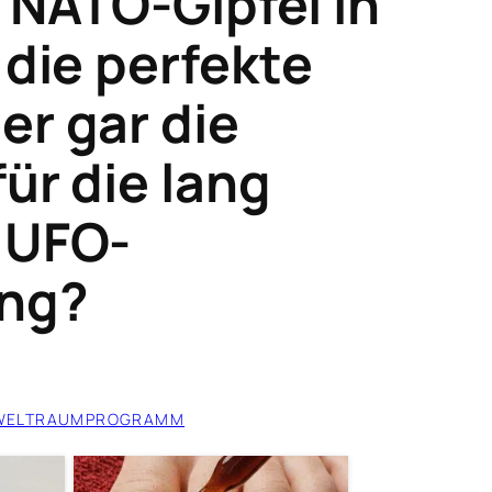
er NATO-Gipfel in
 die perfekte
er gar die
ür die lang
 UFO-
ung?
 WELTRAUMPROGRAMM