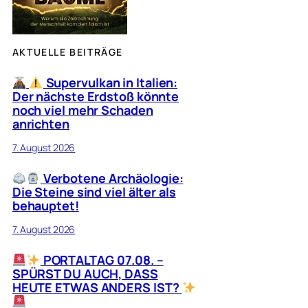
AKTUELLE BEITRÄGE
Supervulkan in Italien:
Der nächste Erdstoß könnte
noch viel mehr Schaden
anrichten
7. August 2026
Verbotene Archäologie:
Die Steine sind viel älter als
behauptet!
7. August 2026
PORTALTAG 07.08. –
SPÜRST DU AUCH, DASS
HEUTE ETWAS ANDERS IST?