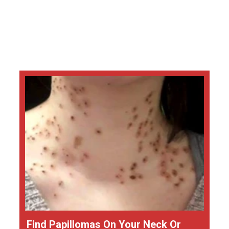
Find Papillomas On Your Neck Or