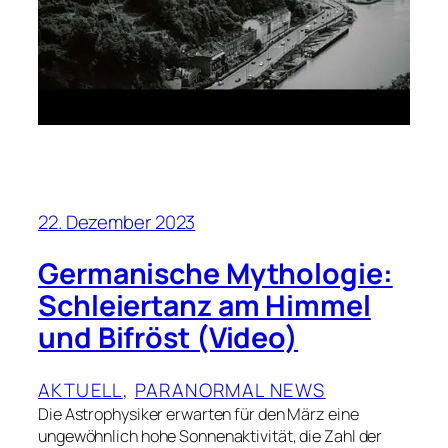
22. Dezember 2023
Germanische Mythologie:
Schleiertanz am Himmel
und Bifröst (Video)
AKTUELL
, 
PARANORMAL NEWS
Die Astrophysiker erwarten für den März eine
ungewöhnlich hohe Sonnenaktivität, die Zahl der