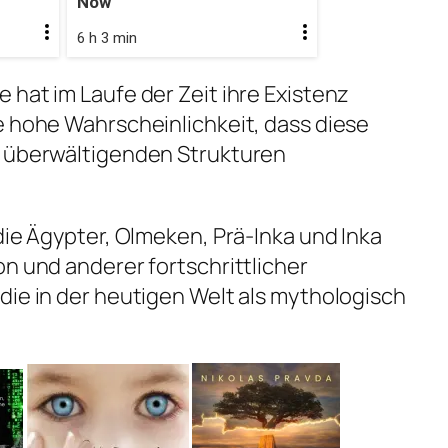
Now
6 h 3 min
 hat im Laufe der Zeit ihre Existenz
e hohe Wahrscheinlichkeit, dass diese
n überwältigenden Strukturen
die Ägypter, Olmeken, Prä-Inka und Inka
on und anderer fortschrittlicher
die in der heutigen Welt als mythologisch