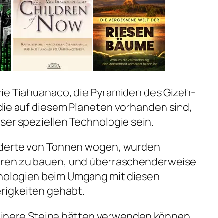
wie Tiahuanaco, die Pyramiden des Gizeh-
die auf diesem Planeten vorhanden sind,
ser speziellen Technologie sein.
underte von Tonnen wogen, wurden
uren zu bauen, und überraschenderweise
nologien beim Umgang mit diesen
rigkeiten gehabt.
kleinere Steine ​​hätten verwenden können