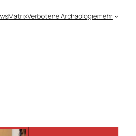
ews
Matrix
Verbotene Archäologie
mehr