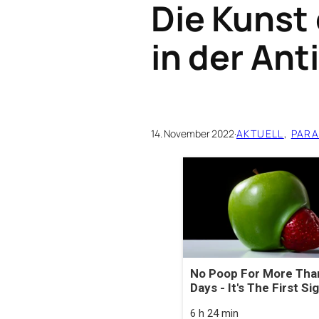
Die Kunst 
in der Ant
14. November 2022
·
AKTUELL
, 
PAR
No Poop For More Tha
Days - It's The First Si
6 h 24 min