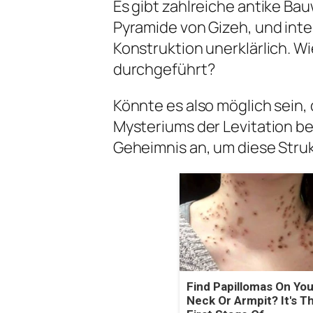
Es gibt zahlreiche antike Ba
Pyramide von Gizeh, und inte
Konstruktion unerklärlich. Wi
durchgeführt?
Könnte es also möglich sein, d
Mysteriums der Levitation b
Geheimnis an, um diese Stru
Find Papillomas On You
Neck Or Armpit? It's T