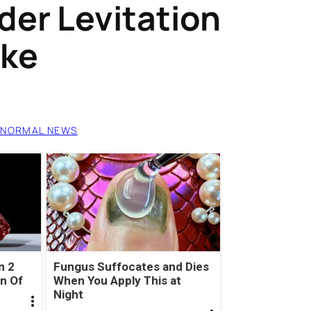
der Levitation
ike
ANORMAL NEWS
n 2
Fungus Suffocates and Dies
gn Of
When You Apply This at
Night