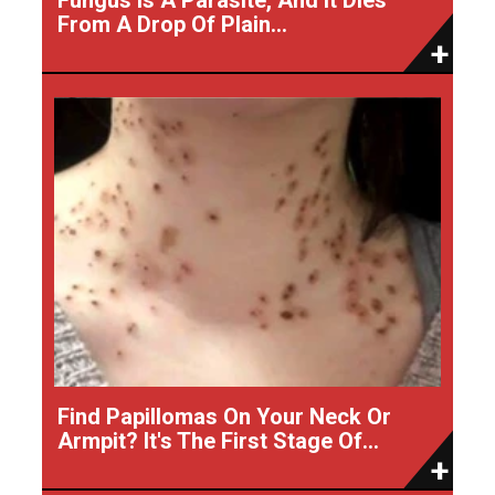
From A Drop Of Plain...
Find Papillomas On Your Neck Or
Armpit? It's The First Stage Of...