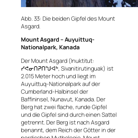
Abb. 33: Die beiden Gipfel des Mount
Asgard.
Mount Asgard – Auyuittuq-
Nationalpark, Kanada
Der Mount Asgard (Inuktitut:
ᓯᕙᓂᑎᕈᑎᖑᐊᒃ, Sivanitirutinguak) ist
2.015 Meter hoch und liegt im
Auyuittuq-Nationalpark auf der
Cumberland-Halbinsel der
Baffininsel, Nunavut, Kanada. Der
Berg hat zwei flache, runde Gipfel
und die Gipfel sind durch einen Sattel
getrennt. Der Berg ist nach Asgard
benannt, dem Reich der Götter in der
nordischen Mythologie. Mount