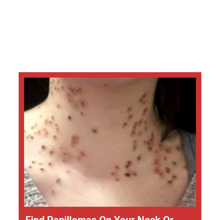
Find Papillomas On Your Neck Or