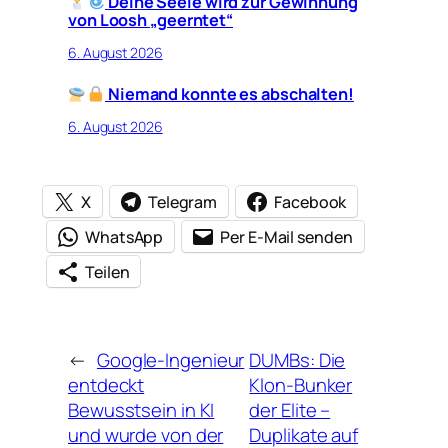
Deine Seele wird zur Gewinnung
von Loosh „geerntet“
6. August 2026
Niemand konnte es abschalten!
6. August 2026
X
Telegram
Facebook
WhatsApp
Per E-Mail senden
Teilen
←
Google-Ingenieur
DUMBs: Die
entdeckt
Klon-Bunker
Bewusstsein in KI
der Elite –
und wurde von der
Duplikate auf