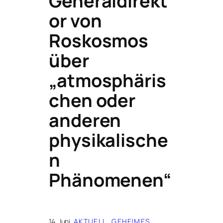
Generaldirekt
or von
Roskosmos
über
„atmosphäris
chen oder
anderen
physikalische
n
Phänomenen“
14. Juni
AKTUELL
, 
GEHEIMES