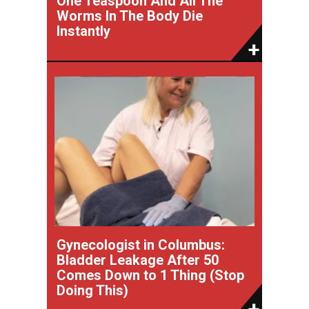
One Teaspoon And All The
Worms In The Body Die
Instantly
Gynecologist in Columbus:
Bladder Leakage After 50
Comes Down to 1 Thing (Stop
Doing This)