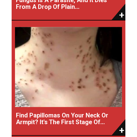
From A Drop Of Plain...
Find Papillomas On Your Neck Or
Armpit? It's The First Stage Of...