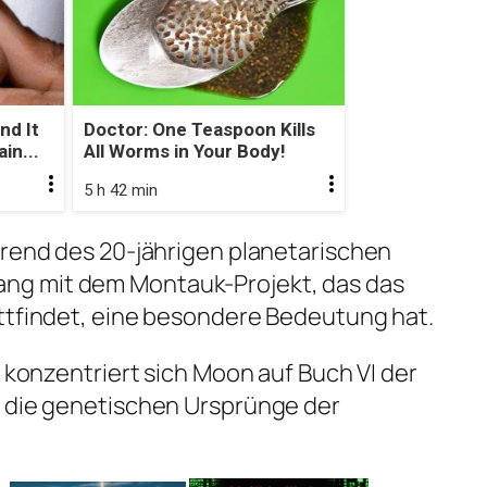
nd It
Doctor: One Teaspoon Kills
in...
All Worms in Your Body!
5 h 42 min
hrend des 20-jährigen planetarischen
g mit dem Montauk-Projekt, das das
attfindet, eine besondere Bedeutung hat.
s konzentriert sich Moon auf Buch VI der
o die genetischen Ursprünge der
.