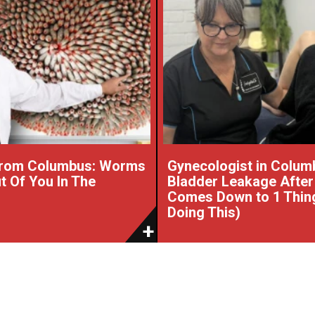
From Columbus: Worms
Gynecologist in Colum
 Of You In The
Bladder Leakage After
Comes Down to 1 Thin
Doing This)