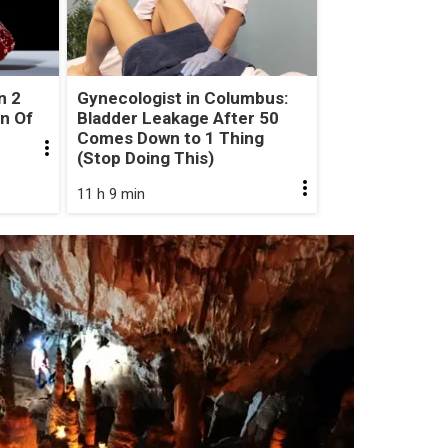
n 2
Gynecologist in Columbus:
gn Of
Bladder Leakage After 50
Comes Down to 1 Thing
(Stop Doing This)
11 h 9 min