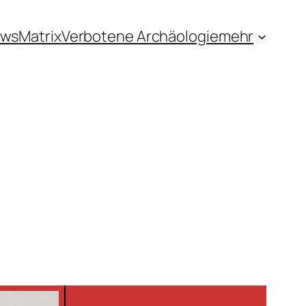
ews
Matrix
Verbotene Archäologie
mehr