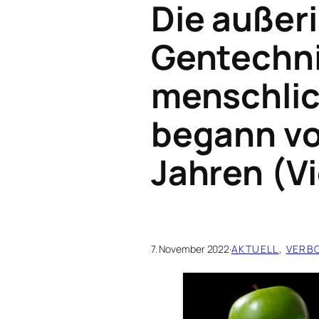
Die außer
Gentechni
menschli
begann v
Jahren (V
7. November 2022
·
AKTUELL
, 
VERB