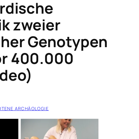
irdische
k zweier
cher Genotypen
or 400.000
ideo)
OTENE ARCHÄOLOGIE